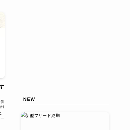
す
NEW
し価
新型
と
ロー