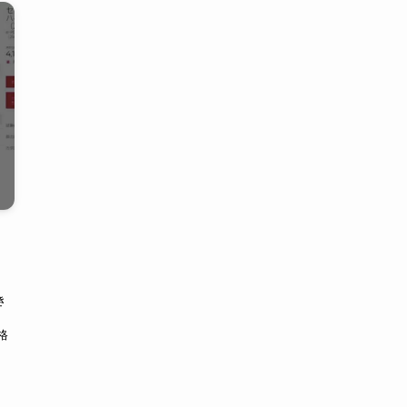
き
？
格