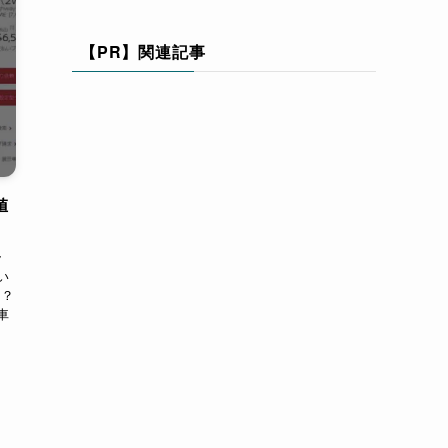
【PR】関連記事
値
ラ
い
！？
車