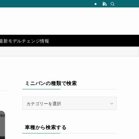
カスタムパーツや純正オプションパーツのおすすめもご紹介！ | IKETEL 
最新モデルチェンジ情報
ミニバンの種類で検索
ミ
ニ
バ
ン
車種から検索する
の
種