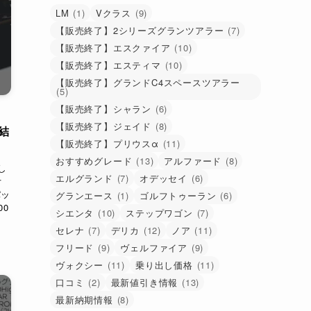
類
LM
(1)
Vクラス
(9)
で
【販売終了】2シリーズグランツアラー
(7)
検
【販売終了】エスクァイア
(10)
索
【販売終了】エスティマ
(10)
【販売終了】グランドC4スペースツアラー
(5)
【販売終了】シャラン
(6)
ー
【販売終了】ジェイド
(8)
結
【販売終了】プリウスα
(11)
おすすめグレード
(13)
アルファード
(8)
し
エルグランド
(7)
オデッセイ
(6)
オ
パッ
グランエース
(1)
ゴルフトゥーラン
(6)
00
シエンタ
(10)
ステップワゴン
(7)
セレナ
(7)
デリカ
(12)
ノア
(11)
フリード
(9)
ヴェルファイア
(9)
ヴォクシー
(11)
乗り出し価格
(11)
口コミ
(2)
最新値引き情報
(13)
最新納期情報
(8)