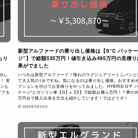
新型アルファードの乗り出し価格は【S“C パッケ
もり
ジ”】で総額535万円！値引き込み495万円の見積り
果がでました
出し
いつかは新型アルファード！憧れのラグジュアリーミニバンと
！ 実
て大人気の1台ですね。気になるのは乗り出し価格。おすすめ
ョンも
プションを付けてお見積りをやってみました。HYBRID G“F 
ノアを
ケージ”とガソリン車【G】※【S】で総額お幾ら万円！？夢の3
万円台で購入出来る方法も紹介しています！ではどうぞ！
2023年5月23日