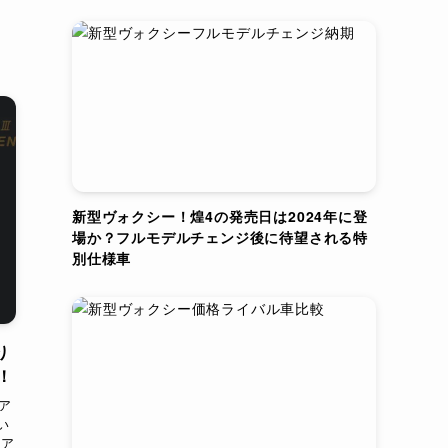
新型ヴォクシー！煌4の発売日は2024年に登
場か？フルモデルチェンジ後に待望される特
別仕様車
り
！
ア
い
イア