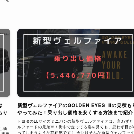
は
新型ヴェルファイアのGOLDEN EYES Ⅲの見積も
もり
やってみた！乗り出し価格を安くする方法まで紹介
トヨタのLLサイズミニバンの新型ヴェルファイアは、言わずと
ルファードの兄弟車！街中で走ってる姿を見ても、思わず目が
し価
ってしまうような存在感です！ 今回はそんな新型ヴェルファ
 実際