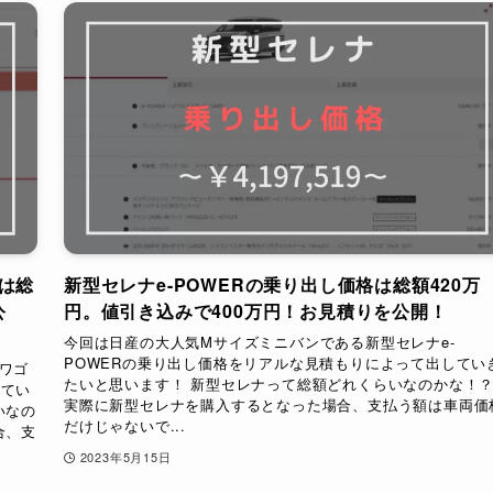
は総
新型セレナe-POWERの乗り出し価格は総額420万
公
円。値引き込みで400万円！お見積りを公開！
今回は日産の大人気Mサイズミニバンである新型セレナe-
POWERの乗り出し価格をリアルな見積もりによって出してい
ワゴ
たいと思います！ 新型セレナって総額どれくらいなのかな！
してい
実際に新型セレナを購入するとなった場合、支払う額は車両価
いなの
だけじゃないで...
合、支
2023年5月15日