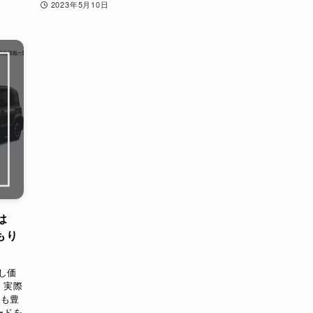
2023年5月10日
は
もり
し価
 実際
ンも豊
ードを