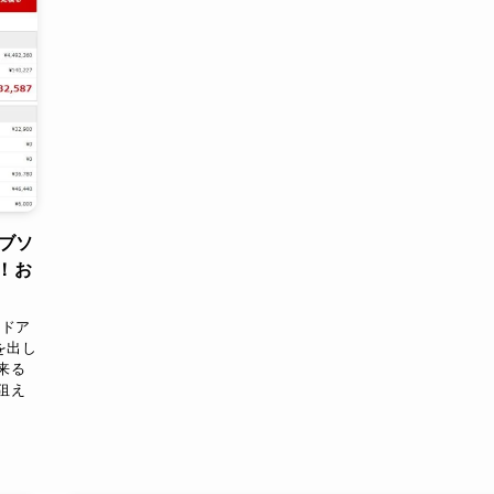
ブソ
！お
ッドア
を出し
来る
狙え