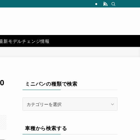
カスタムパーツや純正オプションパーツのおすすめもご紹介！ | IKETEL 
最新モデルチェンジ情報
0
ミニバンの種類で検索
ミ
ニ
バ
ン
車種から検索する
の
種