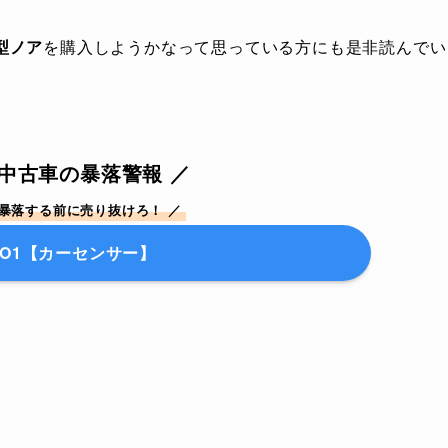
型ノア
を購入しようかなって思っている方にも是非読んでい
4年中古車の暴落警報 ／
が暴落する前に売り抜けろ！ ／
O1【カーセンサー】