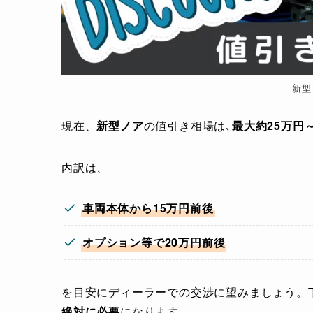
新型
現在、
新型ノア
の値引き相場は､
最大約25万円～
内訳は、
車両本体から15万円前後
オプション等で20万円前後
を目安にディーラーでの交渉に望みましょう。
絶対に必要
になります。